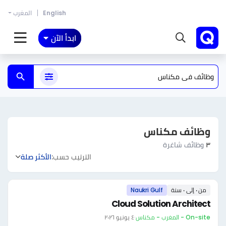
English
المغرب
ابدأ الآن
وظائف مكناس
٣
وظائف شاغرة
الترتيب حسب:
الأكثر صلة
من ٠ إلى ٠ سنة
Naukri Gulf
Cloud Solution Architect
On-site - المغرب - مكناس
·
٤ يونيو ٢٠٢٦