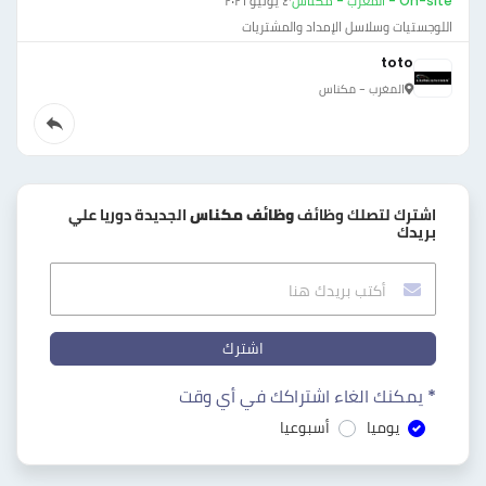
On-site - المغرب - مكناس
·
٤ يونيو ٢٠٢٦
اللوجستيات وسلاسل الإمداد والمشتريات
toto
المغرب - مكناس
اشترك لتصلك وظائف
وظائف مكناس
الجديدة دوريا علي
بريدك
اشترك
* يمكنك الغاء اشتراكك في أي وقت
يوميا
أسبوعيا