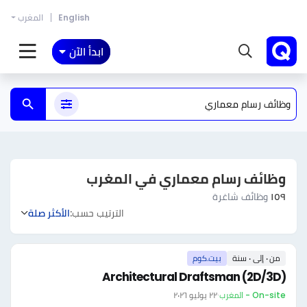
English
المغرب
ابدأ الآن
وظائف رسام معماري في المغرب
١٥٩
وظائف شاغرة
الترتيب حسب:
الأكثر صلة
من ٠ إلى ٠ سنة
بيت.كوم
Architectural Draftsman (2D/3D)
On-site - المغرب
·
٢٢ يوليو ٢٠٢٦