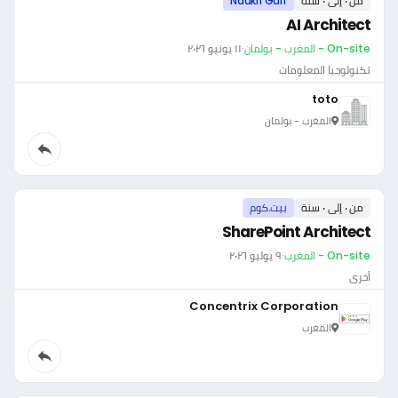
من ٠ إلى ٠ سنة
Naukri Gulf
AI Architect
On-site - المغرب - بولمان
·
١١ يونيو ٢٠٢٦
تكنولوجيا المعلومات
toto
المغرب - بولمان
من ٠ إلى ٠ سنة
بيت.كوم
SharePoint Architect
On-site - المغرب
·
٩ يوليو ٢٠٢٦
أخرى
Concentrix Corporation
المغرب