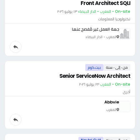
Front Architect SQLI
On-site - المغرب - الدار البيضاء
·
١٣ يوليو ٢٠٢٦
تكنولوجيا المعلومات
جهة العمل غير مُفصح عنها
المغرب - الدار البيضاء
من ٠ إلى ٠ سنة
بيت.كوم
Senior ServiceNow Architect
On-site - المغرب
·
٢٢ يوليو ٢٠٢٦
أخرى
Abbvie
المغرب