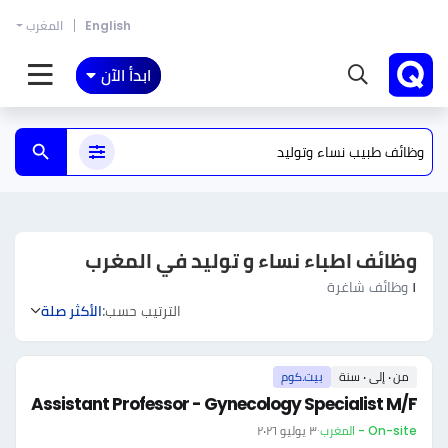
English
المغرب
ابدأ الآن
وظائف اطباء نساء و توليد في المغرب
١
وظائف شاغرة
الترتيب حسب:
الأكثر صلة
من ٠ إلى ٠ سنة
بيت.كوم
Assistant Professor - Gynecology Specialist M/F
On-site - المغرب
·
٣ يوليو ٢٠٢٦