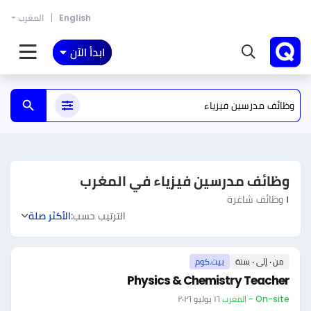
English
المغرب
ابدأ الآن
وظائف مدرسين فيزياء في المغرب
١
وظائف شاغرة
الترتيب حسب:
الأكثر صلة
من ٠ إلى ٠ سنة
بيت.كوم
Physics & Chemistry Teacher
On-site - المغرب
·
١٦ يوليو ٢٠٢٦