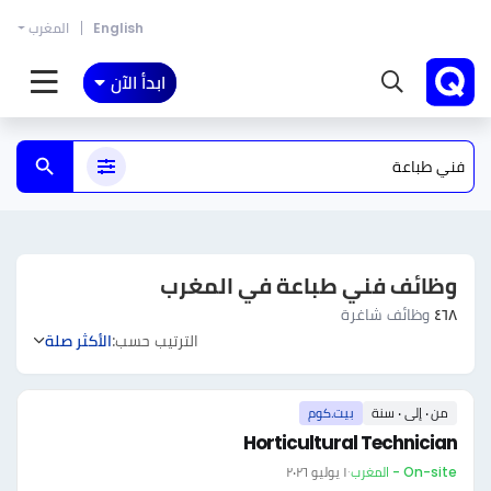
English
المغرب
ابدأ الآن
وظائف فني طباعة في المغرب
٤٦٨
وظائف شاغرة
الترتيب حسب:
الأكثر صلة
من ٠ إلى ٠ سنة
بيت.كوم
Horticultural Technician
On-site - المغرب
·
١ يوليو ٢٠٢٦