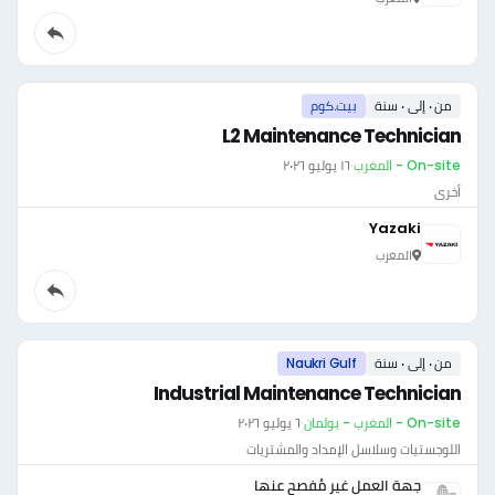
من ٠ إلى ٠ سنة
بيت.كوم
L2 Maintenance Technician
On-site - المغرب
·
١٦ يوليو ٢٠٢٦
أخرى
Yazaki
المغرب
من ٠ إلى ٠ سنة
Naukri Gulf
Industrial Maintenance Technician
On-site - المغرب - بولمان
·
٦ يوليو ٢٠٢٦
اللوجستيات وسلاسل الإمداد والمشتريات
جهة العمل غير مُفصح عنها