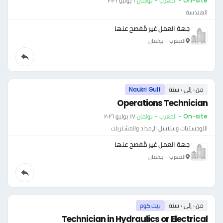
On-site - المغرب - بولمان
·
١ يوليو ٢٠٢٦
الهندسة
جهة العمل غير مُفصح عنها
المغرب - بولمان
من ٠ إلى ٠ سنة
Naukri Gulf
Operations Technician
On-site - المغرب - بولمان
·
١٧ يوليو ٢٠٢٦
اللوجستيات وسلاسل الإمداد والمشتريات
جهة العمل غير مُفصح عنها
المغرب - بولمان
من ٠ إلى ٠ سنة
بيت.كوم
Technician in Hydraulics or Electrical